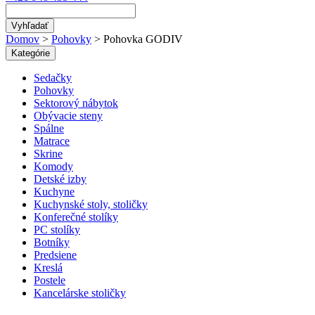
Vyhľadať
Domov
>
Pohovky
>
Pohovka GODIV
Kategórie
Sedačky
Pohovky
Sektorový nábytok
Obývacie steny
Spálne
Matrace
Skrine
Komody
Detské izby
Kuchyne
Kuchynské stoly, stoličky
Konferečné stolíky
PC stolíky
Botníky
Predsiene
Kreslá
Postele
Kancelárske stoličky