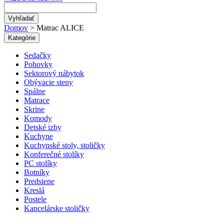
Vyhľadať
Domov
>
Matrac ALICE
Kategórie
Sedačky
Pohovky
Sektorový nábytok
Obývacie steny
Spálne
Matrace
Skrine
Komody
Detské izby
Kuchyne
Kuchynské stoly, stoličky
Konferečné stolíky
PC stolíky
Botníky
Predsiene
Kreslá
Postele
Kancelárske stoličky