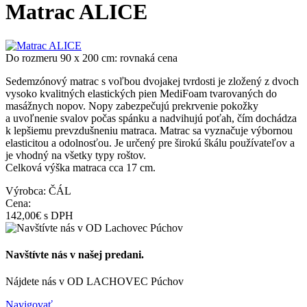
Matrac ALICE
Do rozmeru 90 x 200 cm:
rovnaká cena
Sedemzónový matrac s voľbou dvojakej tvrdosti je zložený z dvoch
vysoko kvalitných elastických pien MediFoam tvarovaných do
masážnych nopov. Nopy zabezpečujú prekrvenie pokožky
a uvoľnenie svalov počas spánku a nadvihujú poťah, čím dochádza
k lepšiemu prevzdušneniu matraca. Matrac sa vyznačuje výbornou
elasticitou a odolnosťou. Je určený pre širokú škálu používateľov a
je vhodný na všetky typy roštov.
Celková výška matraca cca 17 cm.
Výrobca: ČÁL
Cena:
142,00€
s DPH
Navštívte nás v našej predani.
Nájdete nás v OD LACHOVEC Púchov
Navigovať